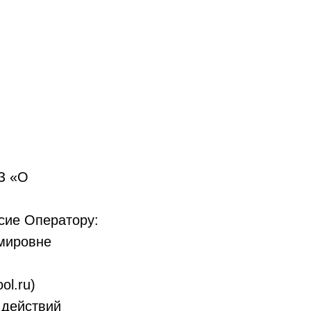
ФЗ «О
асие Оператору:
мировне
ol.ru)
 действий