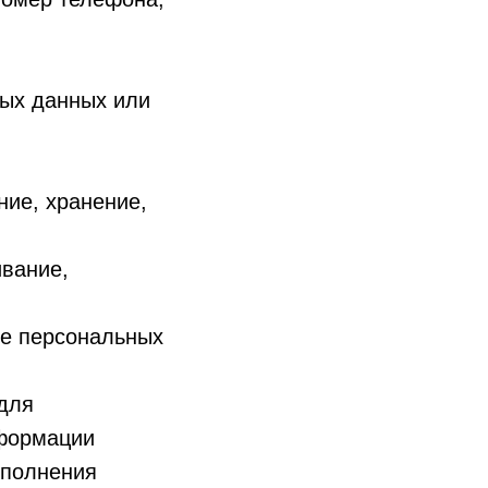
ных данных или
ние, хранение,
ивание,
ие персональных
 для
нформации
сполнения