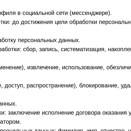
филя в социальной сети (мессенджере).
отки: до достижения цели обработки персональ
аботку персональных данных.
работки: сбор, запись, систематизация, накопле
менение), извлечение, использование, обезлич
, доступ, распространение), блокирование, уда
анных.
ки: заключение исполнение договора оказания у
ратором.
ерсональных данных: фамилия, имя, отчество, 