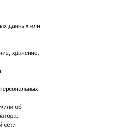
ных данных или
ние, хранение,
а
 персональных
и/или об
ратора.
й сети