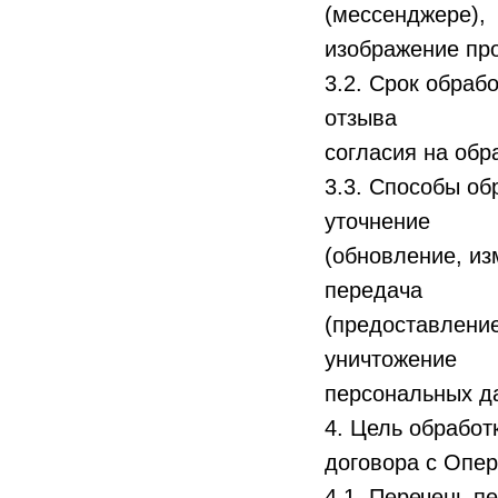
(мессенджере),
изображение про
3.2. Срок обраб
отзыва
согласия на обр
3.3. Способы об
уточнение
(обновление, из
передача
(предоставление
уничтожение
персональных д
4. Цель обработ
договора с Опе
4.1. Перечень п