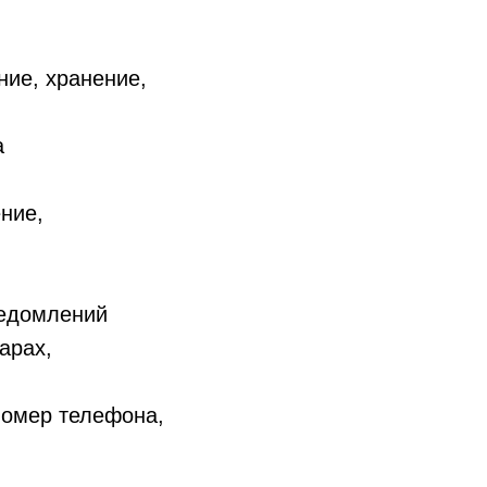
ние, хранение,
а
ние,
ведомлений
арах,
номер телефона,