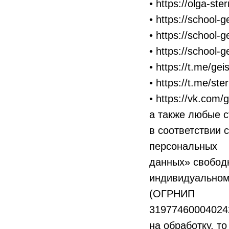
• https://olga-ste
• https://school-
• https://school-g
• https://school-g
• https://t.me/ge
• https://t.me/ste
• https://vk.com/
а также любые 
в соответствии 
персональных
данных» свободн
индивидуальном
(ОГРНИП
319774600040242
на обработку, т