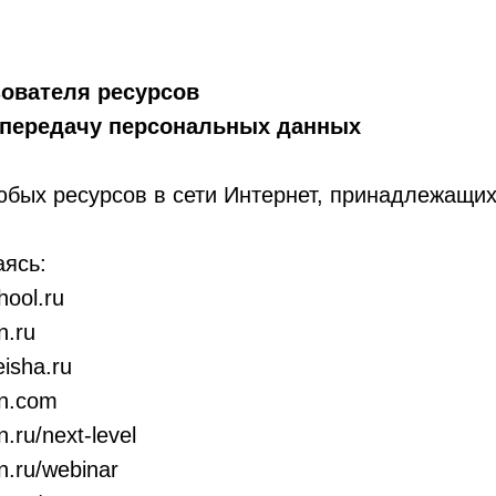
зователя ресурсов
и передачу персональных данных
бых ресурсов в сети Интернет, принадлежащих
аясь:
hool.ru
n.ru
eisha.ru
rn.com
n.ru/next-level
rn.ru/webinar