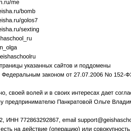
rn.ru/me
geisha.ru/bomb
eisha.ru/golos7
eisha.ru/sexting
ishaschool_ru
rn_olga
geishaschoolru
страницы указанных сайтов и поддомены
с Федеральным законом от 27.07.2006 No 152-
о, своей волей и в своих интересах дает согл
у предпринимателю Панкратовой Ольге Влади
, ИНН 772863292867, email support@geishascho
о есть на действие (операцию) или совокупность