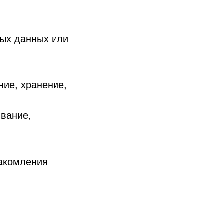
ных данных или
ние, хранение,
ивание,
накомления