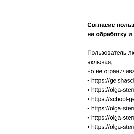
Согласие поль
на обработку 
Пользователь лю
включая,
но не ограничив
• https://geishasc
• https://olga-ster
• https://school-g
• https://olga-ste
• https://olga-ster
• https://olga-ste