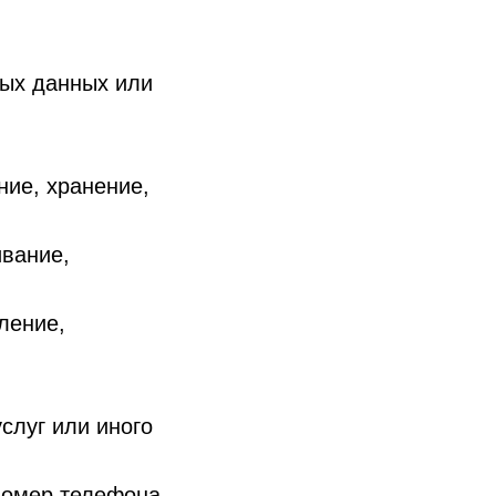
ных данных или
ние, хранение,
ивание,
ление,
слуг или иного
номер телефона,