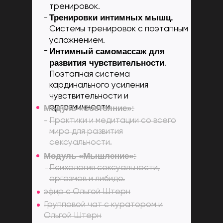
тренировок.
Тренировки интимных мышц.
-
Системы тренировок с поэтапным
усложнением.
-
Интимный самомассаж для
развития чувствительности
.
Поэтапная система
кардинального усиления
чувствительности и
оргазмичности
Модуль «Состояние»:
Практики и медитации со всего
-
мира для развития
сексуальности.
Модуль «Мышление»:
Психология сексуальности,
-
оргазмов и либидо.
эфир с Ольгой Штерн
Групповой чат с куратором и
Ольгой Штерн