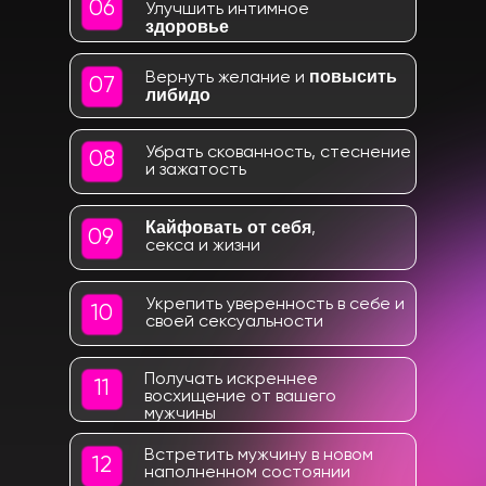
06
Улучшить интимное
здоровье
повысить
Вернуть желание и
07
либидо
Убрать скованность, стеснение
08
и зажатость
Кайфовать
от себя
,
09
секса и жизни
Укрепить уверенность в себе и
10
своей сексуальности
Получать искреннее
11
восхищение от вашего
мужчины
Встретить мужчину в новом
12
наполненном состоянии