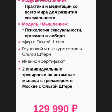
Модуль «Состояние»:
оргазмичности
Практики и медитации со
-
всего мира для развития
сексуальности.
Модуль «Мышление»:
-
Психология сексуальности,
оргазмов и либидо.
эфир с Ольгой Штерн
Групповой чат с куратором и
Ольгой Штерн
Именной сертификат
2 индивидуальные
тренировки на интимные
обы оформить
мышцы с тренажером в
ентную рассрочку:
Москве с Ольгой Штерн
129 990 ₽