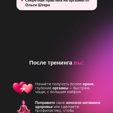
Секретная практика на оргазмы от
Ольги Штерн
После тренинга
вы:
яркие
Начнёте получать более
,
оргазмы
глубокие
— быстрее,
чаще, с большим кайфом
Поправите
женское интимное
свое
здоровье
или сделаете
профилактику, чтобы