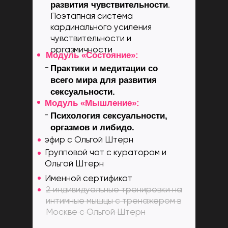
развития чувствительности
.
Поэтапная система
кардинального усиления
чувствительности и
оргазмичности
Модуль «Состояние»:
-
Практики и медитации со
всего мира для развития
сексуальности.
Модуль «Мышление»:
-
Психология сексуальности,
оргазмов и либидо.
эфир с Ольгой Штерн
Групповой чат с куратором и
Ольгой Штерн
Именной сертификат
2 индивидуальные тренировки на
интимные мышцы с тренажером в
Москве с Ольгой Штерн