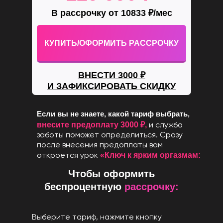
В рассрочку от 10833 ₽/мес
«NEXT LEVEL»
0
:
дней
час
КУПИТЬ/ОФОРМИТЬ РАССРОЧКУ
«Купить/
те тариф, нажмите кнопку
ВНЕСТИ 3000 ₽
ть рассрочку»,
заполните данные
И ЗАФИКСИРОВАТЬ СКИДКУ
«Рассрочка»
рите способ оплаты
в
открывшемся окне. По любым
00:00:00
шим вопросам, а также по вопросам
Если вы не знаете, какой тариф выбрать,
вы можете связаться
внесите предоплату 3000 ₽,
и служба
«Службой заботы».
й
заботы поможет определиться. Сразу
после внесения предоплаты вам
«Ключ к ярким оргазмам:
откроется урок
как разговаривать с партнером о сексе»
Чтобы оформить
беспроцентную
рассрочку:
Выберите тариф, нажмите кнопку