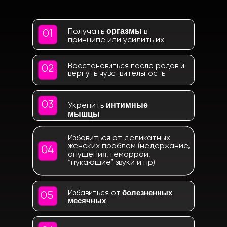
оргазмы
Получать
в
01
принципе или усилить их
Восстановиться после родов и
02
вернуть чувствительность
03
интимные
Укрепить
мышцы
Избавиться от деликатных
женских проблем (недержание,
04
опущения, геморрой,
“пукающие” звуки и пр)
болезненных
Избавиться от
05
месячных