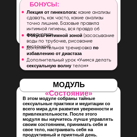
БОНУСЫ:
Лекция от гинеколога:
какие анализы
сдавать, как часто, какие анализы
точно лишние. Базовые правила
интимной гигиены, вся правда об
ежедневках.
Фокусы интимной зоной
(засасывание
воды по трубочке, рисование
кисточкой)
по
Дополнительная тренировка
избавлению от диастаза
Дополнительный урок «Учимся делать
сексуальную волну
телом»
МОДУЛЬ
«Состояние»
В этом модуле собраны тайные
сексуальные практики и медитации со
всего мира для развития уверенности и
привлекательности. После этого
модуля вы научитесь лучше управлять
своим состоянием, принимать себя и
свое тело, настраивать себя на
продуктивный и приятный день.