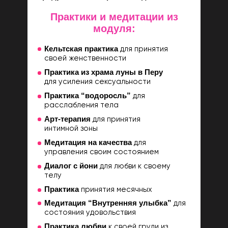
Практики и медитации из
модуля:
Кельтская практика
для принятия
своей женственности
Практика из храма луны в Перу
для усиления сексуальности
Практика “водоросль”
для
расслабления тела
Арт-терапия
для принятия
интимной зоны
Медитация на качества
для
управления своим состоянием
Диалог с йони
для любви к своему
телу
Практика
принятия месячных
Медитация “Внутренняя улыбка”
для
состояния удовольствия
Практика любви
к своей груди из