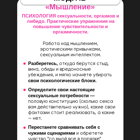
«Мышление»
ПСИХОЛОГИЯ сексуальности, оргазмов и
либидо. Практические упражнения на
повышение чувствительности и
оргазмичности.
Работа над мышлением,
эротическими привычками,
сексуальным интеллектом.
Разберетесь,
откуда берутся стыд,
вина, обиды и вредоносные
убеждения, и мягко начнёте убирать
свои
психологические блоки.
Определите свои настоящие
сексуальные потребности —
половую конституцию (сколько секса
вам действительно нужно), какие свои
фантазии стоит реализовать, а какие
— нет.
Перестанете сравнивать себя с
чужими сценариями
и обретете
чувство “со мной все в порядке”