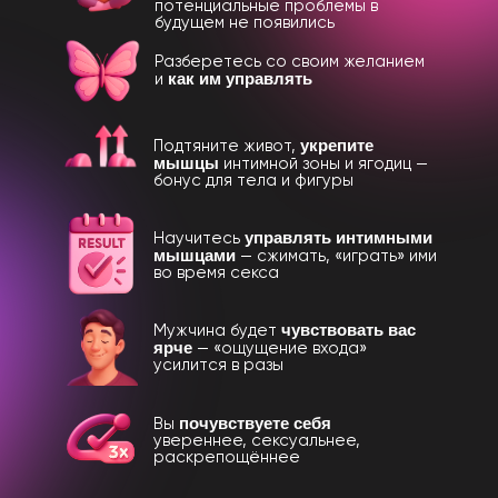
потенциальные проблемы в
будущем не появились
Разберетесь со своим желанием
как им управлять
и
укрепите
Подтяните живот,
мышцы
интимной зоны и ягодиц —
бонус для тела и фигуры
управлять интимными
Научитесь
мышцами
— сжимать, «играть» ими
во время секса
чувствовать вас
Мужчина будет
ярче
— «ощущение входа»
усилится в разы
почувствуете себя
Вы
увереннее, сексуальнее,
раскрепощённее